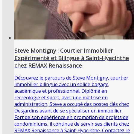
Steve Montigny : Courtier Immobilier
Expérimenté et Bilingue à Saint-Hyacinthe
chez REMAX Renaissance
Découvrez le parcours de Steve Montigny, courtier
immobilier bilingue avec un solide bagage
académique et professionnel. Diplômé en
récréologie et sport, avec une maîtrise en
administration, Steve a occupé des postes clés chez
Desjardins avant de se spécialiser en immobilier.
Fort de son expérience en promotion de projets de
condominiums, il continue de servir ses clients chez
REMAX Renaissance à Saint-Hyacinthe. Contactez-le