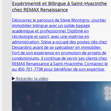
Expérimenté et Bilingue à Saint-Hyacinthe
chez REMAX Renaissance
Découvrez le parcours de Steve Montigny, courtier
immobilier bilingue avec un solide bagage
académique et professionnel. Diplômé en
récréologie et sport, avec une maîtrise en
administration, Steve a occupé des postes clés chez
Desjardins avant de se spécialiser en immobilier.
Fort de son expérience en promotion de projets de
condominiums, il continue de servir ses clients chez
REMAX Renaissance à Saint-Hyacinthe. Contactez-le
au 450-701-7738 pour bénéficier de son expertise.
Regarder la vidéo