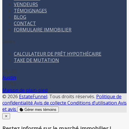
VENDEURS
TÉMOIGNAGES
BLOG
CONTACT
FORMULAIRE IMMOBILIER
OUTILS
CALCULATEUR DE PRÊT HYPOTHÉCAIRE
TAXE DE MUTATION
VILLES
Austin
TYPES
Maison de plain-pied
© 2026
EstateFunnel
. Tous droits réservés.
Politique de
confidentialité
Avis de collecte
Conditions d’utilisation
Avis
et avis
Gérer mes témoins
Close
✕
Restez informé sur le marché immobilier !