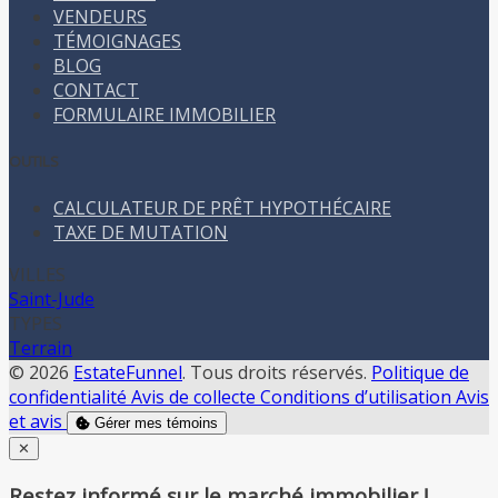
VENDEURS
TÉMOIGNAGES
BLOG
CONTACT
FORMULAIRE IMMOBILIER
OUTILS
CALCULATEUR DE PRÊT HYPOTHÉCAIRE
TAXE DE MUTATION
VILLES
Saint-Jude
TYPES
Terrain
© 2026
EstateFunnel
. Tous droits réservés.
Politique de
confidentialité
Avis de collecte
Conditions d’utilisation
Avis
et avis
Gérer mes témoins
Close
✕
Restez informé sur le marché immobilier !