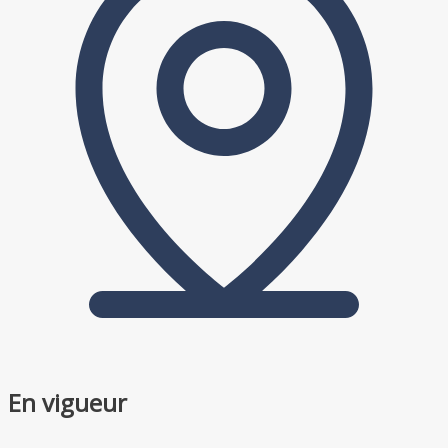
Leaflet
| © OpenStreetMap contributors
×
+
En vigueur
−