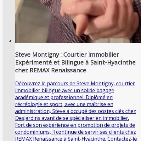
Steve Montigny : Courtier Immobilier
Expérimenté et Bilingue à Saint-Hyacinthe
chez REMAX Renaissance
Découvrez le parcours de Steve Montigny, courtier
immobilier bilingue avec un solide bagage
académique et professionnel. Diplômé en
récréologie et sport, avec une maîtrise en
administration, Steve a occupé des postes clés chez
Desjardins avant de se spécialiser en immobilier.
Fort de son expérience en promotion de projets de
condominiums, il continue de servir ses clients chez
REMAX Renaissance à Saint-Hyacinthe. Contactez-le