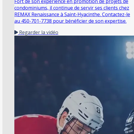
Fort de son expérience en promotion de projets de
condominiums, il continue de servir ses clients chez
REMAX Renaissance à Saint-Hyacinthe. Contactez-le
au 450-701-7738 pour bénéficier de son expertise.
Regarder la vidéo