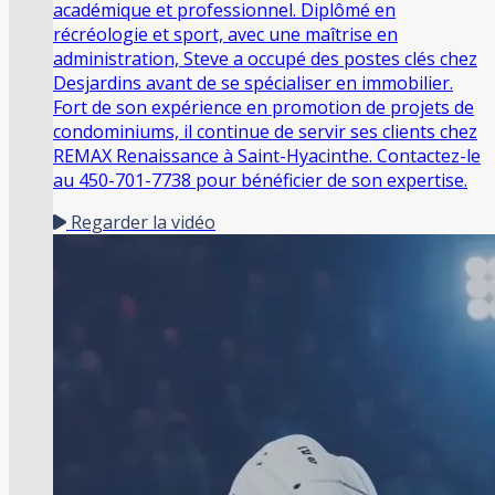
académique et professionnel. Diplômé en
récréologie et sport, avec une maîtrise en
administration, Steve a occupé des postes clés chez
Desjardins avant de se spécialiser en immobilier.
Fort de son expérience en promotion de projets de
condominiums, il continue de servir ses clients chez
REMAX Renaissance à Saint-Hyacinthe. Contactez-le
au 450-701-7738 pour bénéficier de son expertise.
Regarder la vidéo