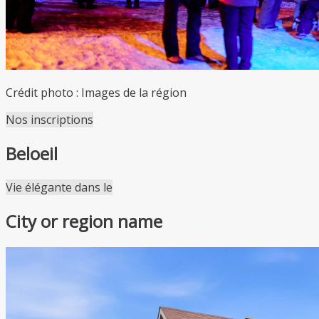
Crédit photo : Images de la région
Nos inscriptions
Beloeil
Leaflet
| ©
OpenStreetMap
contributors ©
CARTO
Vie élégante dans le
+
City or region name
−